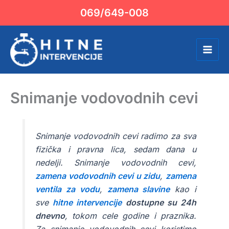
Пређи
069/649-008
на
садржај
Snimanje vodovodnih cevi
Snimanje vodovodnih cevi radimo za sva
fizička i pravna lica, sedam dana u
nedelji. Snimanje vodovodnih cevi,
zamena vodovodnih cevi u zidu
,
zamena
ventila za vodu
,
zamena slavine
kao i
sve
hitne intervencije
dostupne su 24h
dnevno
, tokom cele godine i praznika.