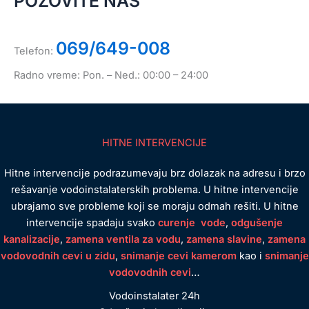
POZOVITE NAS
069/649-008
Telefon:
Radno vreme: Pon. – Ned.: 00:00 – 24:00
HITNE INTERVENCIJE
Hitne intervencije podrazumevaju brz dolazak na adresu i brzo
rešavanje vodoinstalaterskih problema. U hitne intervencije
ubrajamo sve probleme koji se moraju odmah rešiti. U hitne
intervencije spadaju svako
curenje vode
,
odgušenje
kanalizacije
,
zamena ventila za vodu
,
zamena slavine
,
zamena
vodovodnih cevi u zidu
,
snimanje cevi kamerom
kao i
snimanje
vodovodnih cevi
…
Vodoinstalater 24h