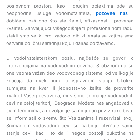
poslovnom prostoru, kao i drugim objektima gde su
neophodne usluge vodoinstalatera,
pozovite nas
i
dobićete baš ono što ste želeli, efikasnost i proveren
kvalitet. Zahvaljujući višegodišnjem profesionalnom radu,
stekli smo veliki broj zadovoljnih klijenata sa kojima smo
ostvarili odličnu saradnju koju i danas održavamo.
U vodoinstalaterskom poslu, najčešće se govori o
intervencijama na vodovodnim cevima. S obzirom da su
one veoma važan deo vodovodnog sistema, od velikog je
značaja da uvek budu u ispravnom stanju. Ukoliko
sumnjate na kvar ili jednostavno želite da proverite
kvalitet Vašeg cevovoda, mi vršimo snimanje vodovodnih
cevi na celoj teritoriji Beograda. Možete nas angažovati u
svim terminima, a dovoljan je samo jedan poziv kako biste
se informisali o svemu što Vas zanima i rezervisali svoj.
Snimanjem vodovodnih cevi se najbolje utvrđuje samo
stanje cevi, kao i to da li negde postoji pukotina na