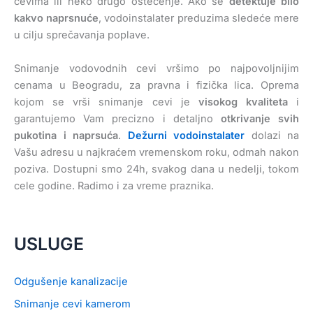
cevima ili neko drugo oštećenje. Ako se
detektuje bilo
kakvo naprsnuće
, vodoinstalater preduzima sledeće mere
u cilju sprečavanja poplave.
Snimanje vodovodnih cevi vršimo po najpovoljnijim
cenama u Beogradu, za pravna i fizička lica. Oprema
kojom se vrši snimanje cevi je
visokog kvaliteta
i
garantujemo Vam precizno i detaljno
otkrivanje svih
pukotina i naprsuća
.
Dežurni vodoinstalater
dolazi na
Vašu adresu u najkraćem vremenskom roku, odmah nakon
poziva. Dostupni smo 24h, svakog dana u nedelji, tokom
cele godine. Radimo i za vreme praznika.
USLUGE
Odgušenje kanalizacije
Snimanje cevi kamerom