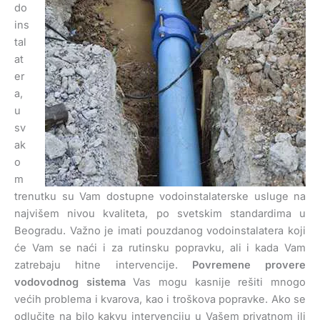
do
ins
tal
at
er
a,
u
sv
ak
o
m
trenutku su Vam dostupne vodoinstalaterske usluge na
najvišem nivou kvaliteta, po svetskim standardima u
Beogradu. Važno je imati pouzdanog vodoinstalatera koji
će Vam se naći i za rutinsku popravku, ali i kada Vam
zatrebaju hitne intervencije.
Povremene provere
vodovodnog sistema
Vas mogu kasnije rešiti mnogo
većih problema i kvarova, kao i troškova popravke. Ako se
odlučite na bilo kakvu intervenciju u Vašem privatnom ili